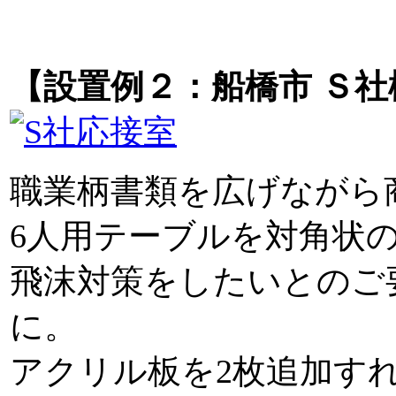
【設置例２：船橋市 Ｓ社
職業柄書類を広げながら
6人用テーブルを対角状
飛沫対策をしたいとのご
に。
アクリル板を2枚追加す